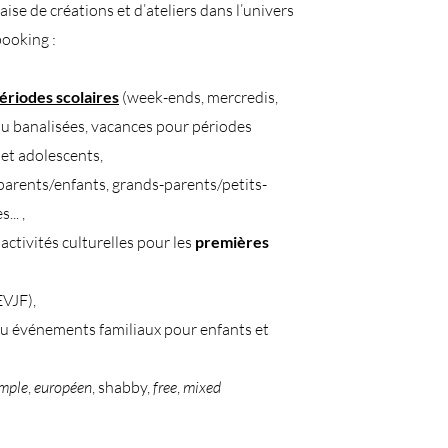
aise de créations et d’ateliers dans l’univers
booking :
périodes scolaires
(week-ends, mercredis,
ou banalisées, vacances pour périodes
 et adolescents,
parents/enfants, grands-parents/petits-
... ,
activités culturelles pour les
premières
EVJF),
u événements familiaux pour enfants et
imple
,
européen
, shabby,
free
,
mixed