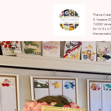
Théma Créat
3, impasse D
78000 Versai
06 98 51 87
themacreatio