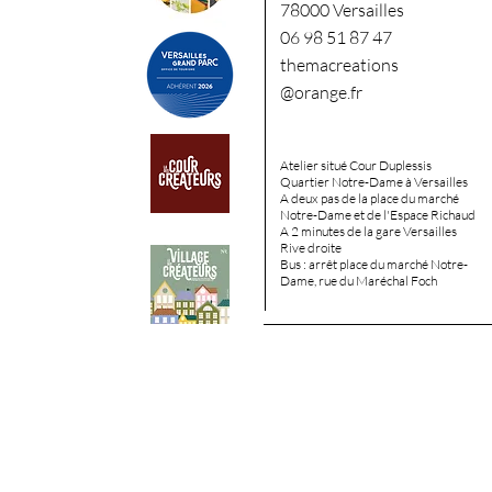
78000 Versailles
06 98 51 87 47
themacreations
@orange.fr
Atelier situé Cour Duplessis
Quartier Notre-Dame à Versailles
A deux pas de la place du marché
Notre-Dame et de l'Espace
Richaud
A 2 minutes de la gare Versailles
Rive droite
Bus : arrêt place du marché Notre-
Dame, rue du Maréchal Foch