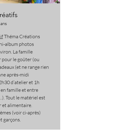
réatifs
 ans
if
Théma Créations
ni-album photos
viron. La famille
r pour le goûter (ou
cadeaux (et ne range rien
ne après-midi
2h30 d’atelier et 1h
 en famille et entre
). Tout le matériel est
r et alimentaire.
èmes (voir ci-après)
et garçons.