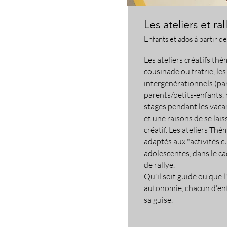
Les ateliers et ral
Enfants et ados à partir de
Les ateliers créatifs thé
cousinade ou fratrie, les
intergénérationnels (pa
parents/petits-enfants, ma
stages pendant les vaca
et une raisons de se lais
créatif. Les ateliers Th
adaptés aux "activités cu
adolescentes, dans le c
de rallye.
Qu'il soit guidé ou que l
autonomie, chacun d'ent
sa guise.