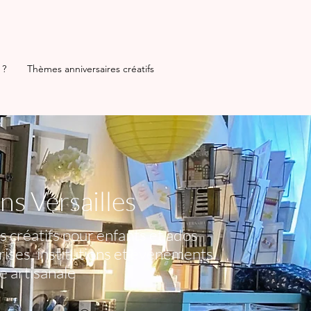
 ?
Thèmes anniversaires créatifs
s Versailles
s créatifs pour enfants et ados
prises, institutions et événements
e artisanale