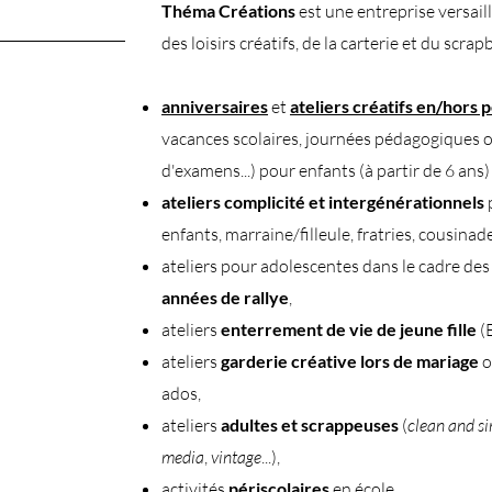
Théma Créations
est une entreprise versaill
des loisirs créatifs, de la carterie et du scrap
anniversaires
et
ateliers créatifs en/hors 
vacances scolaires, journées pédagogiques 
d'examens...) pour enfants (à partir de 6 ans)
ateliers complicité et intergénérationnels
enfants, marraine/filleule, fratries, cousinades
ateliers pour adolescentes dans le cadre des 
années de rallye
,
ateliers
enterrement de vie de jeune fille
(
ateliers
garderie créative lors de mariage
o
ados,
ateliers
adultes et scrappeuses
(
clean and s
media
,
vintage
...),
activités
périscolaires
en école,