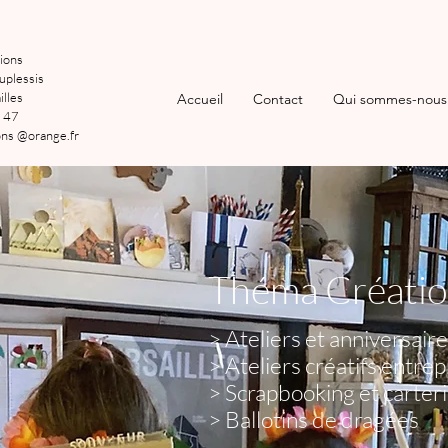
ions
uplessis
lles
Accueil
Contact
Qui sommes-nous
 47
ns @orange.fr
Théma Création
> Ateliers et anniversaire
> Ateliers créatifs entre
> Scrapbooking et carteri
> Ballotins de dragées