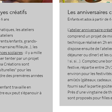
lyes créatifs
Les anniversaires c
 6 ans
Enfants et ados à partir de 6
matiques, les ateliers
L’
atelier anniversaire créat
 ateliers
comprend un projet de mi
rents/enfants, grands-
technique réalisé en 2h en
rraine/filleule...), les
dispose ensuite de l’atelie
nces scolaires
: il y a mille
déjeuner ou dîner) et les 
ser tenter par un projet
! si, si…).
Comptez une bon
éma Créations sont
festive
,
répartie entre 2h/
lturelles" pour les
environ pour les festivités
adre des premières années
ami(e)s (gâteaux, cadeaux…
fourni sauf la partie goûte
'enfant travaille en
Près d'une vingtaine de th
re eux peut s'épanouir à
sont proposés pour filles 