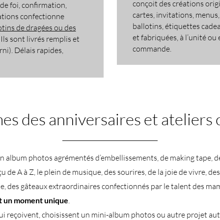
conçoit des créations origi
e foi, confirmation,
cartes, invitations, menus
tions confectionne
ballotins, étiquettes cade
otins de dragées ou des
et fabriquées, à l’unité ou
. Ils sont livrés remplis et
commande.
i). Délais rapides,
s des anniversaires et ateliers 
un album photos agrémentés d’embellissements, de making tape, d
 de A à Z, le plein de musique, des sourires, de la joie de vivre, des
e, des gâteaux extraordinaires confectionnés par le talent des m
t un moment unique
.
ui reçoivent, choisissent un mini-album photos ou autre projet au