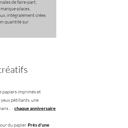
nales de faire-part,
, marque-places,
aux, intégralement crées
 en quantité sur
créatifs
e papiers imprimés et
 yeux pétillants, une
amans… :
chaque anniversaire
tour du papier.
Près d'une