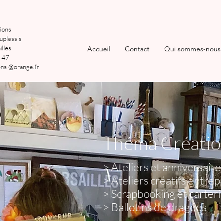
ions
uplessis
lles
Accueil
Contact
Qui sommes-nous
 47
ns @orange.fr
Théma Création
> Ateliers et anniversaire
> Ateliers créatifs entre
> Scrapbooking et carteri
> Ballotins de dragées