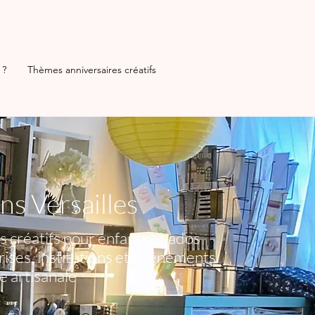
 ?
Thèmes anniversaires créatifs
s Versailles
s créatifs pour enfants et ados
prises, institutions et événements
e artisanale