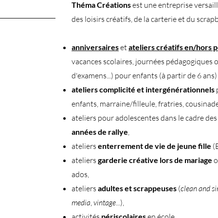
Théma Créations
est une entreprise versaill
des loisirs créatifs, de la carterie et du scrap
anniversaires
et
ateliers créatifs en/hors 
vacances scolaires, journées pédagogiques 
d'examens...) pour enfants (à partir de 6 ans)
ateliers complicité et intergénérationnels
enfants, marraine/filleule, fratries, cousinades
ateliers pour adolescentes dans le cadre des 
années de rallye
,
ateliers
enterrement de vie de jeune fille
(
ateliers
garderie créative lors de mariage
o
ados,
ateliers
adultes et scrappeuses
(
clean and s
media
,
vintage
...),
activités
périscolaires
en école,