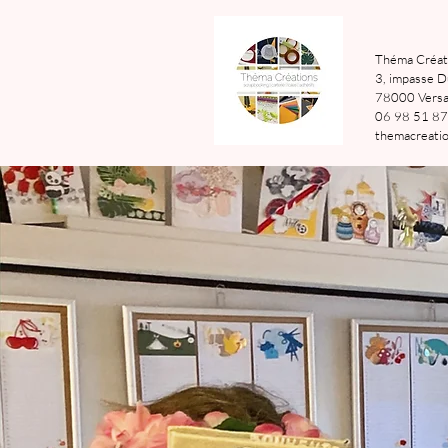
Théma Créat
3, impasse D
78000 Versai
06 98 51 87
themacreatio