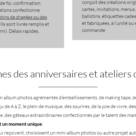
conçoit des créations origi
e foi, confirmation,
cartes, invitations, menus
tions confectionne
ballotins, étiquettes cade
otins de dragées ou des
et fabriquées, à l’unité ou
. Ils sont livrés remplis et
commande.
i). Délais rapides,
s des anniversaires et ateliers 
un album photos agrémentés d’embellissements, de making tape, d
 de A à Z, le plein de musique, des sourires, de la joie de vivre, des
e, des gâteaux extraordinaires confectionnés par le talent des m
t un moment unique
.
ui reçoivent, choisissent un mini-album photos ou autre projet au