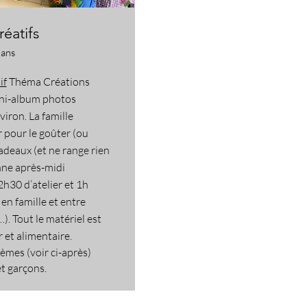
réatifs
 ans
if
Théma Créations
ni-album photos
viron. La famille
r pour le goûter (ou
cadeaux (et ne range rien
ne après-midi
2h30 d’atelier et 1h
 en famille et entre
). Tout le matériel est
r et alimentaire.
èmes (voir ci-après)
et garçons.