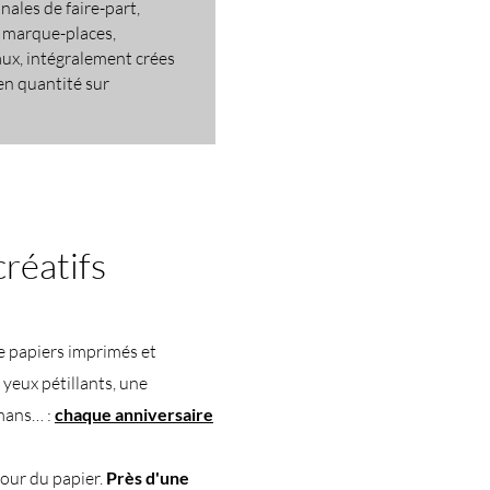
nales de faire-part,
, marque-places,
aux, intégralement crées
 en quantité sur
créatifs
e papiers imprimés et
 yeux pétillants, une
amans… :
chaque anniversaire
tour du papier.
Près d'une