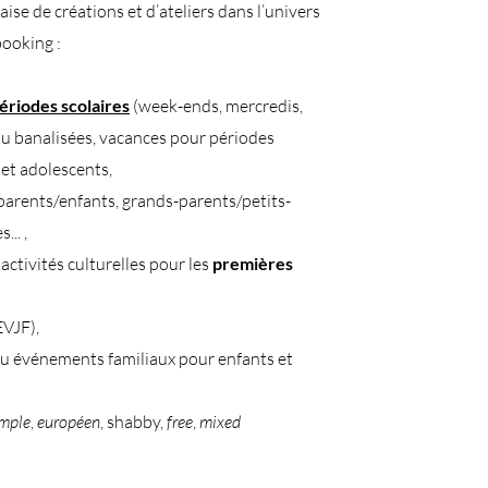
aise de créations et d’ateliers dans l’univers
booking :
périodes scolaires
(week-ends, mercredis,
ou banalisées, vacances pour périodes
 et adolescents,
parents/enfants, grands-parents/petits-
... ,
activités culturelles pour les
premières
EVJF),
u événements familiaux pour enfants et
imple
,
européen
, shabby,
free
,
mixed