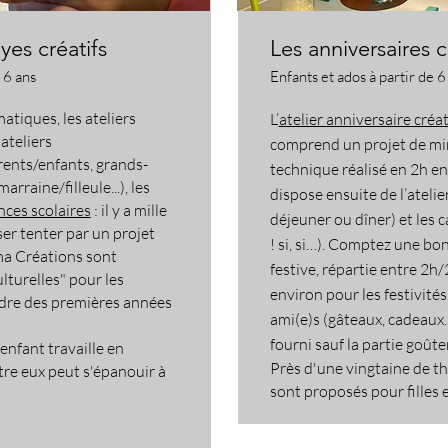
lyes créatifs
Les anniversaires c
 6 ans
Enfants et ados à partir de 6
matiques, les ateliers
L’
atelier anniversaire créat
 ateliers
comprend un projet de mi
rents/enfants, grands-
technique réalisé en 2h en
rraine/filleule...), les
dispose ensuite de l’atelie
nces scolaires
: il y a mille
déjeuner ou dîner) et les 
ser tenter par un projet
! si, si…).
Comptez une bon
éma Créations sont
festive
,
répartie entre 2h/
lturelles" pour les
environ pour les festivités
adre des premières années
ami(e)s (gâteaux, cadeaux…
fourni sauf la partie goûte
'enfant travaille en
Près d'une vingtaine de th
re eux peut s'épanouir à
sont proposés pour filles 