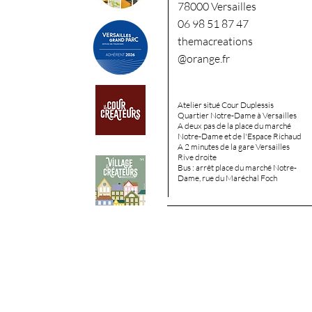
78000 Versailles
06 98 51 87 47
themacreations
@orange.fr
Atelier situé Cour Duplessis
Quartier Notre-Dame à Versailles
A deux pas de la place du marché
Notre-Dame et de l'Espace
Richaud
A 2 minutes de la gare Versailles
Rive droite
Bus : arrêt place du marché Notre-
Dame, rue du Maréchal Foch