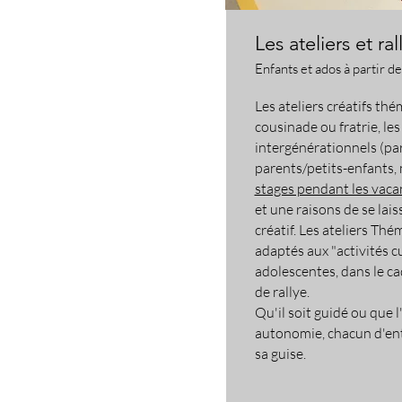
Les ateliers et ral
Enfants et ados à partir de
Les ateliers créatifs thé
cousinade ou fratrie, les
intergénérationnels (pa
parents/petits-enfants, ma
stages pendant les vaca
et une raisons de se lais
créatif. Les ateliers Th
adaptés aux "activités cu
adolescentes, dans le c
de rallye.
Qu'il soit guidé ou que l
autonomie, chacun d'ent
sa guise.