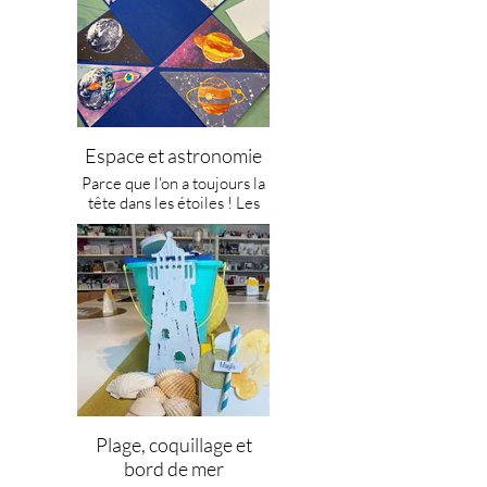
différentes équipes, colliers
l’album est conçu de A à Z
• Durée anniversaire :
bleu/blanc/rouge, drapeaux,
en format carnet et est
2h/2h30 et une 1h pour les
playlist adaptée et
agrémenté
festivités
personnalisée.
d’embellissements, de
pochettes pour y mettre ses
Techniques utilisées :
Le ++ : venez découvrir les
secrets,
tamponnage, aquarelle,
projets enfants et ados, à
détourage et découpage,
l’atelier Théma Créations,
• Durée atelier : 2h environ
collage
Espace et astronomie
3, impasse Duplessis à
• Durée anniversaire :
Versailles. Échangeons par
Parce que l'on a toujours la
2h/2h30 et une 1h pour les
Le + : ambiance haras,
mail
tête dans les étoiles ! Les
festivités
playlist adaptée et
(themacreation@orange.fr)
petits astronomes en herbe
personnalisée.
ou par téléphone (06 98 51
réalisent un album photos
Techniques utilisées :
87 47), laissez-nous un
conçu de A à Z qui les
tamponnage, aquarelle,
Le ++ : venez découvrir les
message ou suivez-nous sur
transporte dans une autre
détourage et découpage,
projets enfants et ados, à
les réseaux sociaux
galaxie ! Entre planètes à
collage
l’atelier Théma Créations,
@themacreations.versailles
aquareller selon ses goûts
3, impasse Duplessis à
sur Facebook ou
et ses couleurs, tampons
Le + : ambiance et
Versailles. Échangeons par
@themacreations sur
astronautes, fusées et
décoration or, blanc, vaste
mail
Instagram.
soucoupes volantes, voie
collection d’ananas dans
(themacreation@orange.fr)
lactée, constellations et
toutes les matières,
ou par téléphone (06 98 51
système solaire,
luminaires pailletés or et
87 47), laissez-nous un
extraterrestres, le projet
playlist adaptée et
Plage, coquillage et
message ou suivez-nous sur
créatif favorise la créativité
personnalisée.
les réseaux sociaux
bord de mer
et l’imagination et explore
@themacreations.versailles