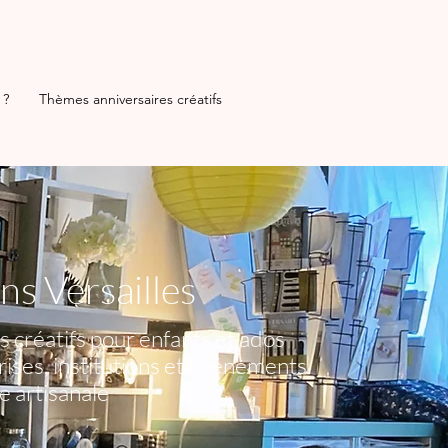
 ?
Thèmes anniversaires créatifs
s Versailles
s créatifs pour enfants et ados
prises, institutions et événements
e artisanale