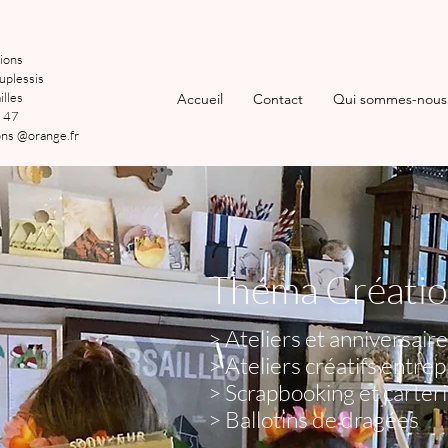
ions
uplessis
lles
Accueil
Contact
Qui sommes-nous
 47
ns @orange.fr
Théma Création
> Ateliers et anniversaire
> Ateliers créatifs entre
> Scrapbooking et carteri
> Ballotins de dragées