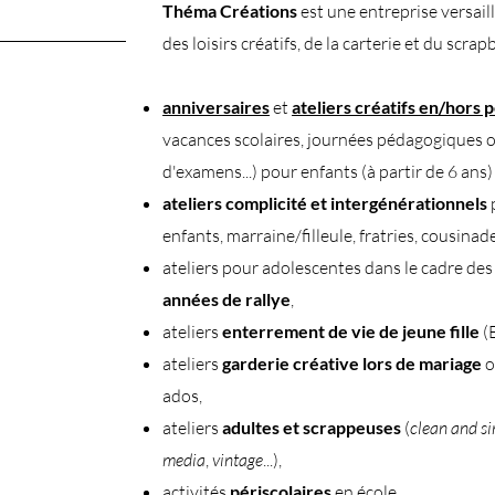
Théma Créations
est une entreprise versaill
des loisirs créatifs, de la carterie et du scrap
anniversaires
et
ateliers créatifs en/hors 
vacances scolaires, journées pédagogiques 
d'examens...) pour enfants (à partir de 6 ans)
ateliers complicité et intergénérationnels
enfants, marraine/filleule, fratries, cousinades
ateliers pour adolescentes dans le cadre des 
années de rallye
,
ateliers
enterrement de vie de jeune fille
(
ateliers
garderie créative lors de mariage
o
ados,
ateliers
adultes et scrappeuses
(
clean and s
media
,
vintage
...),
activités
périscolaires
en école,