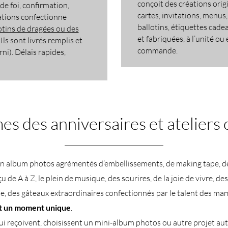
conçoit des créations origi
e foi, confirmation,
cartes, invitations, menus
tions confectionne
ballotins, étiquettes cade
otins de dragées ou des
et fabriquées, à l’unité ou
. Ils sont livrés remplis et
commande.
i). Délais rapides,
s des anniversaires et ateliers 
un album photos agrémentés d’embellissements, de making tape, d
 de A à Z, le plein de musique, des sourires, de la joie de vivre, des
e, des gâteaux extraordinaires confectionnés par le talent des m
t un moment unique
.
ui reçoivent, choisissent un mini-album photos ou autre projet au