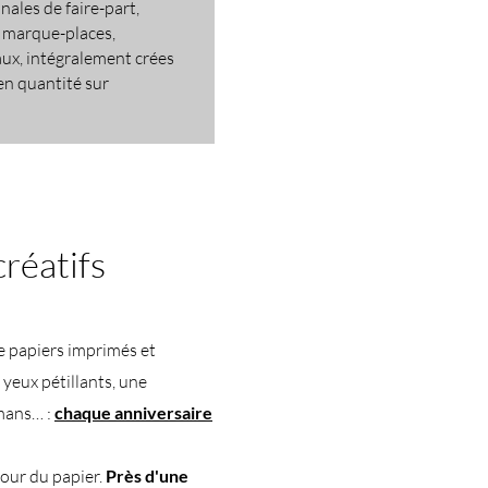
nales de faire-part,
, marque-places,
aux, intégralement crées
 en quantité sur
créatifs
e papiers imprimés et
 yeux pétillants, une
amans… :
chaque anniversaire
tour du papier.
Près d'une