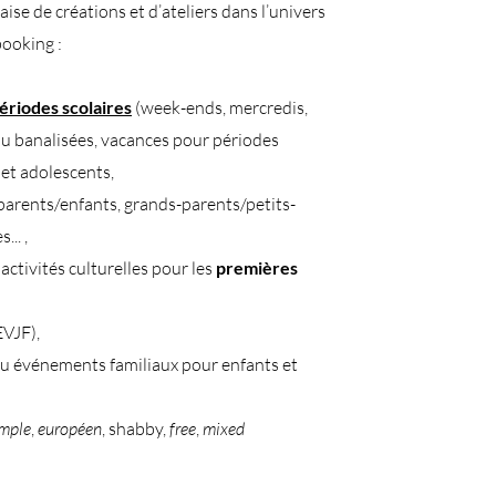
aise de créations et d’ateliers dans l’univers
booking :
périodes scolaires
(week-ends, mercredis,
ou banalisées, vacances pour périodes
 et adolescents,
parents/enfants, grands-parents/petits-
... ,
activités culturelles pour les
premières
EVJF),
u événements familiaux pour enfants et
imple
,
européen
, shabby,
free
,
mixed