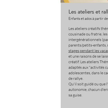
Les ateliers et ral
Enfants et ados à partir de
Les ateliers créatifs thé
cousinade ou fratrie, les
intergénérationnels (pa
parents/petits-enfants, ma
stages pendant les vaca
et une raisons de se lais
créatif. Les ateliers Th
adaptés aux "activités cu
adolescentes, dans le c
de rallye.
Qu'il soit guidé ou que l
autonomie, chacun d'ent
sa guise.