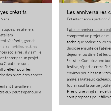
lyes créatifs
Les anniversaires c
 6 ans
Enfants et ados à partir de 6
matiques, les ateliers
L’
atelier anniversaire créat
 ateliers
comprend un projet de mi
rents/enfants, grands-
technique réalisé en 2h en
rraine/filleule...), les
dispose ensuite de l’atelie
nces scolaires
: il y a mille
déjeuner ou dîner) et les 
ser tenter par un projet
! si, si…).
Comptez une bon
éma Créations sont
festive
,
répartie entre 2h/
lturelles" pour les
environ pour les festivités
adre des premières années
ami(e)s (gâteaux, cadeaux…
fourni sauf la partie goûte
'enfant travaille en
Près d'une vingtaine de th
re eux peut s'épanouir à
sont proposés pour filles 