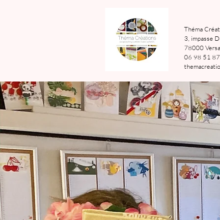
Théma Créat
3, impasse D
78000 Versai
06 98 51 87
themacreatio