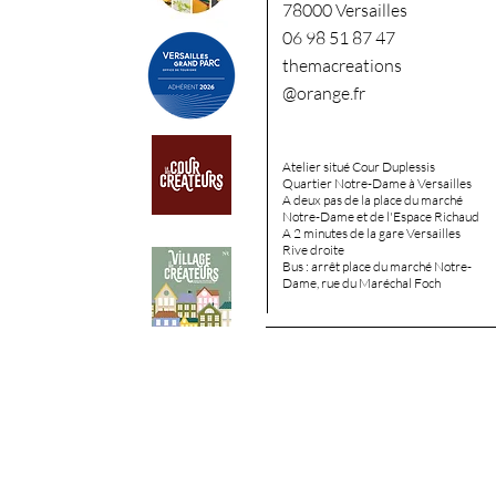
78000 Versailles
06 98 51 87 47
themacreations
@orange.fr
Atelier situé Cour Duplessis
Quartier Notre-Dame à Versailles
A deux pas de la place du marché
Notre-Dame et de l'Espace
Richaud
A 2 minutes de la gare Versailles
Rive droite
Bus : arrêt place du marché Notre-
Dame, rue du Maréchal Foch