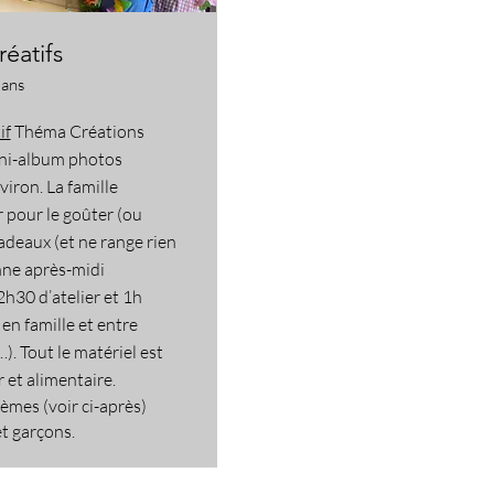
réatifs
 ans
if
Théma Créations
ni-album photos
viron. La famille
r pour le goûter (ou
cadeaux (et ne range rien
ne après-midi
2h30 d’atelier et 1h
 en famille et entre
). Tout le matériel est
r et alimentaire.
èmes (voir ci-après)
et garçons.