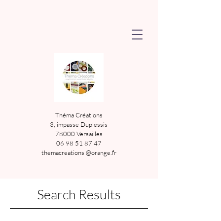
Théma Créations
3, impasse Duplessis
78000 Versailles
06 98 51 87 47
themacreations @orange.fr
Search Results